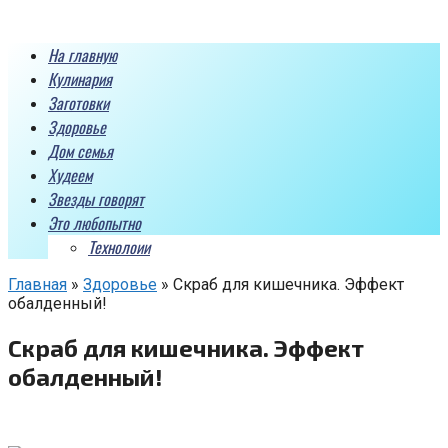
Перейти
к
На главную
контенту
Кулинария
Заготовки
Здоровье
Дом семья
Худеем
Звезды говорят
Это любопытно
Технолоии
Главная
»
Здоровье
»
Скраб для кишечника. Эффект
обалденный!
Скраб для кишечника. Эффект
обалденный!