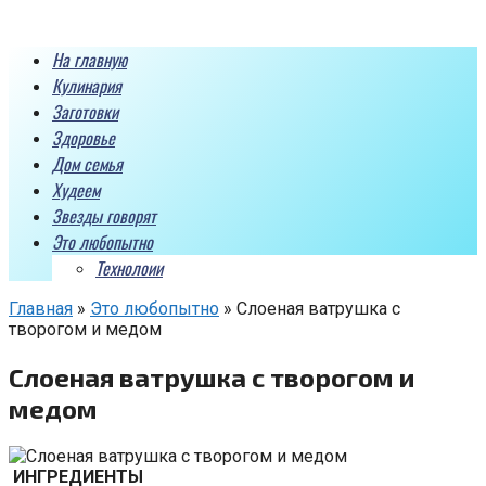
Перейти
к
На главную
контенту
Кулинария
Заготовки
Здоровье
Дом семья
Худеем
Звезды говорят
Это любопытно
Технолоии
Главная
»
Это любопытно
»
Слоеная ватрушка с
творогом и медом
Слоеная ватрушка с творогом и
медом
ИНГРЕДИЕНТЫ