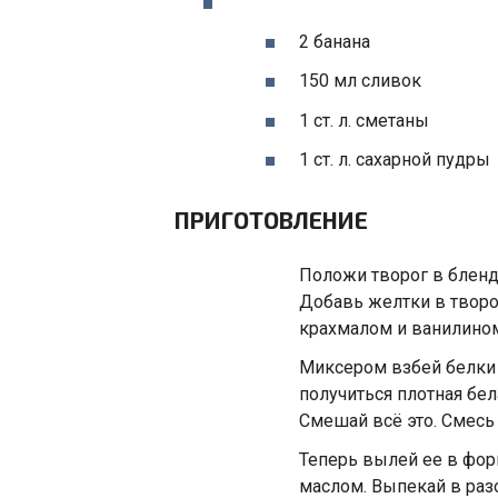
2 банана
150 мл сливок
1 ст. л. сметаны
1 ст. л. сахарной пудры
ПРИГОТОВЛЕНИЕ
Положи творог в бленде
Добавь желтки в творо
крахмалом и ванилином
Миксером взбей белки
получиться плотная бел
Смешай всё это. Смесь 
Теперь вылей ее в фор
маслом. Выпекай в раз