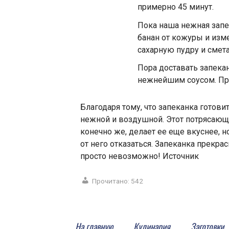
примерно 45 минут.
Пока наша нежная запек
банан от кожуры и изм
сахарную пудру и смета
Пора доставать запекан
нежнейшим соусом. При
Благодаря тому, что запеканка готовит
нежной и воздушной. Этот потрясающ
конечно же, делает ее еще вкуснее, н
от него отказаться. Запеканка прекрас
просто невозможно! Источник
Прочитано:
542
На главную
Кулинария
Заготовки