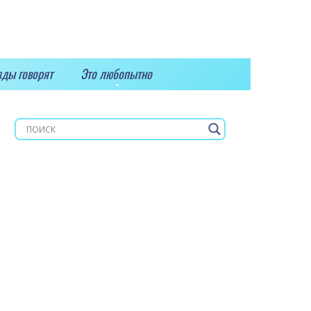
зды говорят
Это любопытно