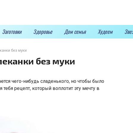
Заготовки
Здоровье
Дом семья
Худеем
Зве
канки без муки
пеканки без муки
чется чего-нибудь сладенького, но чтобы было
 тебя рецепт, который воплотит эту мечту в