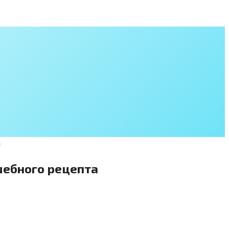
а
шебного рецепта