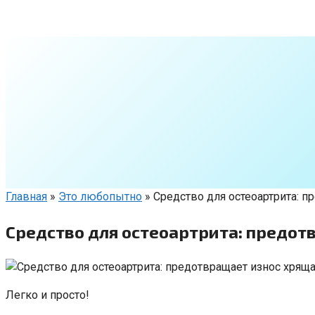
Перейти
к
контенту
Главная
»
Это любопытно
»
Средство для остеоартрита: 
Средство для остеоартрита: предот
Легко и просто!