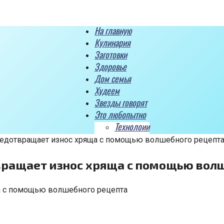
На главную
Кулинария
Заготовки
Здоровье
Дом семья
Худеем
Звезды говорят
Это любопытно
Технолоии
предотвращает износ хряща с помощью волшебного рецепт
вращает износ хряща с помощью вол