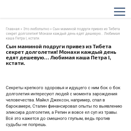
Перейти
к
контенту
Главная
»
Это любопытно
»
Сын маминой подруги привез из Тибета
секрет долголетия! Монахи каждый день едят дешевую… Любимая
каша Петра I, кстати.
Сын маминой подруги привез из Тибета
секрет долголетия! Монахи каждый день
едят дешевую… Любимая каша Петра I,
кстати.
Секреты крепкого здоровья и идущего с ним бок о бок
долголетия интересуют людей с момента зарождения
человечества. Майкл Джексон, например, спал в
барокамере, Сталин финансировал опыты по выявлению
эликсира долголетия, а Репин и вовсе ел суп из травы.
Всё это кажется до смешного глупым, ведь против
судьбы не попрешь.