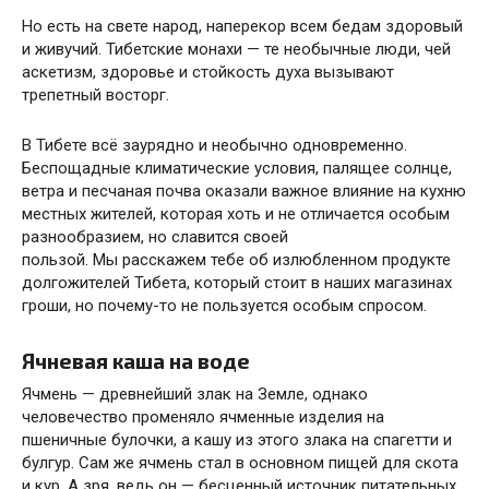
Но есть на свете народ, наперекор всем бедам здоровый
и живучий. Тибетские монахи — те необычные люди, чей
аскетизм, здоровье и стойкость духа вызывают
трепетный восторг.
В Тибете всё заурядно и необычно одновременно.
Беспощадные климатические условия, палящее солнце,
ветра и песчаная почва оказали важное влияние на кухню
местных жителей, которая хоть и не отличается особым
разнообразием, но славится своей
пользой. Мы расскажем тебе об излюбленном продукте
долгожителей Тибета, который стоит в наших магазинах
гроши, но почему-то не пользуется особым спросом.
Ячневая каша на воде
Ячмень — древнейший злак на Земле, однако
человечество променяло ячменные изделия на
пшеничные булочки, а кашу из этого злака на спагетти и
булгур. Сам же ячмень стал в основном пищей для скота
и кур. А зря, ведь он — бесценный источник питательных