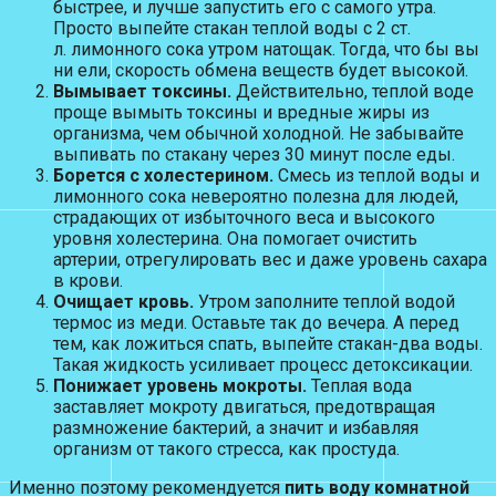
быстрее, и лучше запустить его с самого утра.
Просто выпейте стакан теплой воды с 2 ст.
л. лимонного сока утром натощак. Тогда, что бы вы
ни ели, скорость обмена веществ будет высокой.
Вымывает токсины.
Действительно, теплой воде
проще вымыть токсины и вредные жиры из
организма, чем обычной холодной. Не забывайте
выпивать по стакану через 30 минут после еды.
Борется с холестерином.
Смесь из теплой воды и
лимонного сока невероятно полезна для людей,
страдающих от избыточного веса и высокого
уровня холестерина. Она помогает очистить
артерии, отрегулировать вес и даже уровень сахара
в крови.
Очищает кровь.
Утром заполните теплой водой
термос из меди. Оставьте так до вечера. А перед
тем, как ложиться спать, выпейте стакан-два воды.
Такая жидкость усиливает процесс детоксикации.
Понижает уровень мокроты.
Теплая вода
заставляет мокроту двигаться, предотвращая
размножение бактерий, а значит и избавляя
организм от такого стресса, как простуда.
Именно поэтому рекомендуется
пить воду комнатной