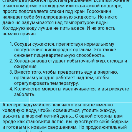
стакан-два кажется простым решением. Если вы живете
в частном доме с колодцем или скважиной во дворе,
просто подставляете стакан под кран. Горожанин
наливает себе бутилированную жидкость. Но никто
даже не задумывается над температурой воды.
Холодную воду лучше не пить вовсе. И на это есть
немало причин.
Сосуды сужаются, препятствуя нормальному
поступлению кислорода к органам. Это также
снижает пищеварительную способность.
Холодная вода сгущает избыточный жир, отсюда и
ожирение.
Вместо того, чтобы превратить еду в энергию,
организм усердно работает над тем, чтобы
отрегулировать температуру.
Количество мокроты увеличивается, и вы рискуете
заболеть.
А теперь задумайтесь, как часто вы пьете именно
холодную воду, чтобы освежиться, утолить жажду,
выжить в жаркий летний день… С одной стороны вам
вроде как становится легче, вы чувствуете себя бодрым
и готовым к новым свершениям. Но продолжительный