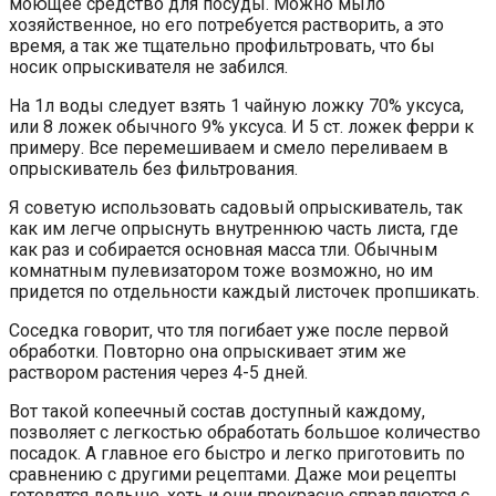
моющее средство для посуды. Можно мыло
хозяйственное, но его потребуется растворить, а это
время, а так же тщательно профильтровать, что бы
носик опрыскивателя не забился.
На 1л воды следует взять 1 чайную ложку 70% уксуса,
или 8 ложек обычного 9% уксуса. И 5 ст. ложек ферри к
примеру. Все перемешиваем и смело переливаем в
опрыскиватель без фильтрования.
Я советую использовать садовый опрыскиватель, так
как им легче опрыснуть внутреннюю часть листа, где
как раз и собирается основная масса тли. Обычным
комнатным пулевизатором тоже возможно, но им
придется по отдельности каждый листочек пропшикать.
Соседка говорит, что тля погибает уже после первой
обработки. Повторно она опрыскивает этим же
раствором растения через 4-5 дней.
Вот такой копеечный состав доступный каждому,
позволяет с легкостью обработать большое количество
посадок. А главное его быстро и легко приготовить по
сравнению с другими рецептами. Даже мои рецепты
готовятся дольше, хоть и они прекрасно справляются с