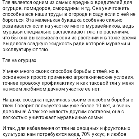
Тля является одним из самых вредных вредителей для
огурцов, помидоров, смородины и тд. Она уничтожить
способна все наши труды в огороде и саду если с ней не
бороться. Эта маленькая букашка особенно сильно
развивается если на участке много муравейников, ведь
муравьи специально растаскивают тлю по растениям,
что бы она высасывала соки из растений и в тоже время
выделяла сладкую жидкость ради которой муравьи и
эксплуатируют тлю.
Тля на огурцах
У меня много своих способов борьбы с тлей, но в
основном я просто применяю агротехнические условия,
точнее провожу профилактику и как таковой тли у меня
на моем любимом дачном участке ее нет.
На днях, соседка поделилась своим способом борьбы с
тлей. Говорит пользуется им уже более 10 лет, и очень
довольна! А так же малость другим составом, она с
легкостью уничтожает муравьиные семьи.
И так, для избавления от тли на овощных и фруктовых
культурах нам потребуются вода, 70% уксус, и любое