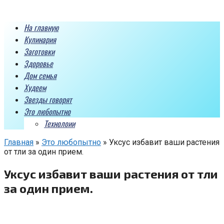
Перейти
к
На главную
контенту
Кулинария
Заготовки
Здоровье
Дом семья
Худеем
Звезды говорят
Это любопытно
Технолоии
Главная
»
Это любопытно
»
Уксус избавит ваши растения
от тли за один прием.
Уксус избавит ваши растения от тли
за один прием.