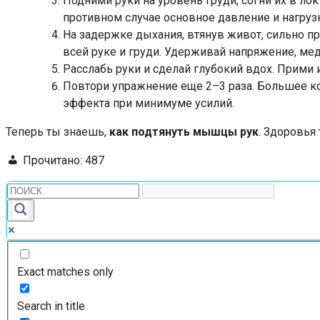
Подними руки на уровень груди, согни их в ло
противном случае основное давление и нагрузк
На задержке дыхания, втянув живот, сильно п
всей руке и груди. Удерживай напряжение, мед
Расслабь руки и сделай глубокий вдох. Прими
Повтори упражнение еще 2–3 раза. Большее к
эффекта при минимуме усилий.
Теперь ты знаешь,
как подтянуть мышцы рук
. Здоровья
Прочитано:
487
Exact matches only
Search in title