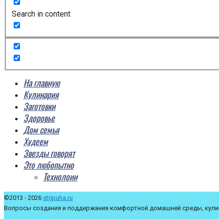
Search in content
На главную
Кулинария
Заготовки
Здоровье
Дом семья
Худеем
Звезды говорят
Это любопытно
Технолоии
©2013 - 2026
strjpuha.ru
Вопросы создания и поддержания комфортной домашней среды, кулин