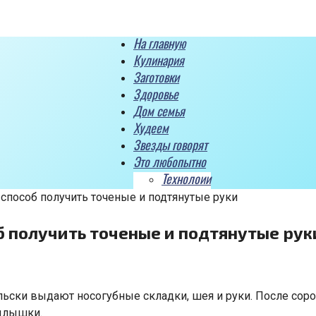
На главную
Кулинария
Заготовки
Здоровье
Дом семья
Худеем
Звезды говорят
Это любопытно
Технолоии
 способ получить точеные и подтянутые руки
б получить точеные и подтянутые рук
ски выдают носогубные складки, шея и руки. После сорок
рылышки.