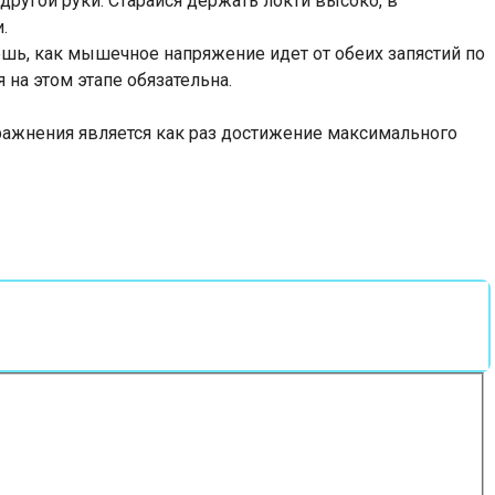
другой руки. Старайся держать локти высоко, в
.
ешь, как мышечное напряжение идет от обеих запястий по
на этом этапе обязательна.
ажнения является как раз достижение максимального