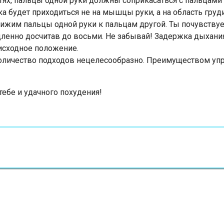
ктях, пальцы одной руки должны соприкасаться с пальцами 
а будет приходиться не на мышцы руки, а на область груди
рижим пальцы одной руки к пальцам другой. Ты почувству
ленно досчитав до восьми. Не забывай! Задержка дыхания 
 исходное положение.
оличество подходов нецелесообразно. Преимуществом упр
 тебе и удачного похудения!