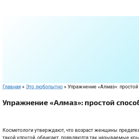
Перейти
к
контенту
Главная
»
Это любопытно
»
Упражнение «Алмаз»: простой
Упражнение «Алмаз»: простой спосо
Косметологи утверждают, что возраст женщины предатель
такой упругой, обвисает, появляются так называемые к