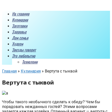
Перейти
к
На главную
контенту
Кулинария
Заготовки
Здоровье
Дом семья
Худеем
Звезды говорят
Это любопытно
Технолоии
Главная
»
Кулинария
»
Вертута с тыквой
Вертута с тыквой
Чтобы такого необычного сделать к обеду? Чем бы
порадовать нежданных гостей? Этими вопросами
задается каждая хозяйка. Отличный вариант — вертута с