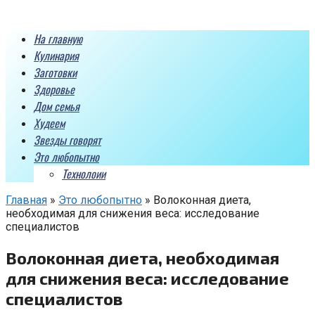
Перейти
к
На главную
контенту
Кулинария
Заготовки
Здоровье
Дом семья
Худеем
Звезды говорят
Это любопытно
Технолоии
Главная
»
Это любопытно
»
Волоконная диета,
необходимая для снижения веса: исследование
специалистов
Волоконная диета, необходимая
для снижения веса: исследование
специалистов