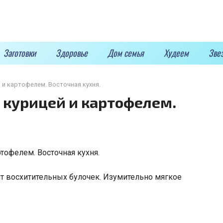
Заготовки
Здоровье
Дом семья
Худеем
Зве
 и картофелем. Восточная кухня.
 курицей и картофелем.
 восхитительных булочек. Изумительно мягкое