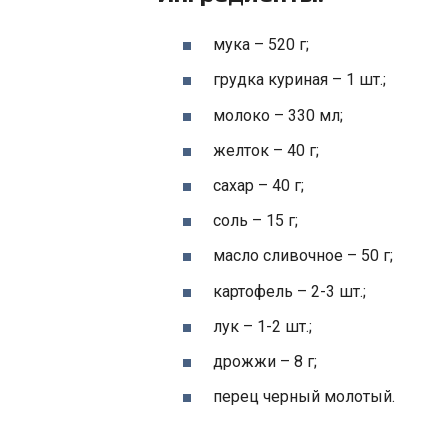
мука – 520 г;
грудка куриная – 1 шт.;
молоко – 330 мл;
желток – 40 г;
сахар – 40 г;
соль – 15 г;
масло сливочное – 50 г;
картофель – 2-3 шт.;
лук – 1-2 шт.;
дрожжи – 8 г;
перец черный молотый.