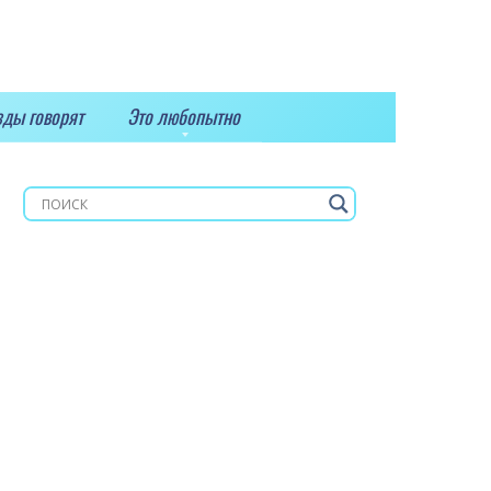
зды говорят
Это любопытно