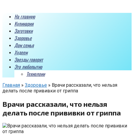
Перейти
к
На главную
контенту
Кулинария
Заготовки
Здоровье
Дом семья
Худеем
Звезды говорят
Это любопытно
Технолоии
Главная
»
Здоровье
»
Врачи рассказали, что нельзя
делать после прививки от гриппа
Врачи рассказали, что нельзя
делать после прививки от гриппа