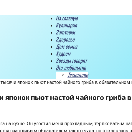
На главную
Кулинария
Заготовки
Здоровье
Дом семья
Худеем
Звезды говорят
Это любопытно
Технолоии
 тысячи японок пьют настой чайного гриба в обязательном 
и японок пьют настой чайного гриба 
уга на кухне. Он угостил меня прохладным, терпковатым на
яется счастливым обладателем такого чуда, но отвлеклась 