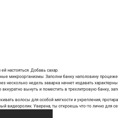
 ей настояться. Добавь сахар.
дные микроорганизмы. Заполни банку наполовину процеже
ез несколько недель заварка начнет издавать характерный
но аккуратно вынуть и поместить в трехлитровую банку, з
ивать волосы для особой мягкости и укрепления, протират
ый видеоролик. Уверена, ты откроешь что-то лично для се