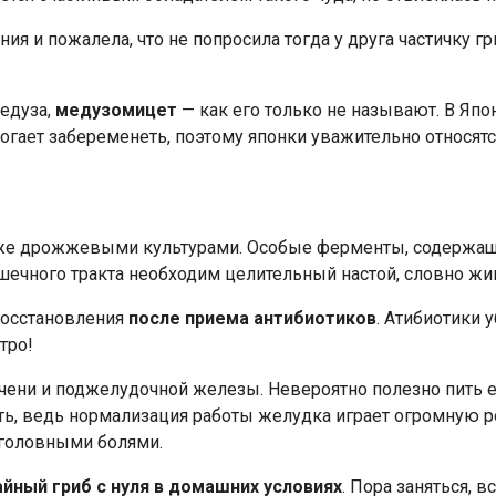
я и пожалела, что не попросила тогда у друга частичку гр
медуза,
медузомицет
— как его только не называют. В Япо
ает забеременеть, поэтому японки уважительно относятся
кже дрожжевыми культурами. Особые ферменты, содержащи
чного тракта необходим целительный настой, словно жив
восстановления
после приема антибиотиков
. Атибиотики
тро!
ечени и поджелудочной железы. Невероятно полезно пить 
ь, ведь нормализация работы желудка играет огромную ро
 головными болями.
айный гриб с нуля в домашних условиях
. Пора заняться, 