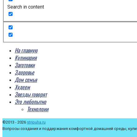
Search in content
На главную
Кулинария
Заготовки
Здоровье
Дом семья
Худеем
Звезды говорят
Это любопытно
Технолоии
©2013 - 2026
strjpuha.ru
Вопросы создания и поддержания комфортной домашней среды, кулин