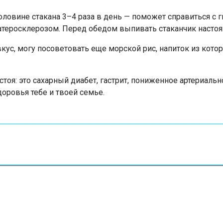
оловине стакана 3–4 раза в день — поможет справиться с 
теросклерозом. Перед обедом выпивать стаканчик настоя р
вкус, могу посоветовать еще морской рис, напиток из кото
тоя: это сахарный диабет, гастрит, пониженное артериаль
оровья тебе и твоей семье.