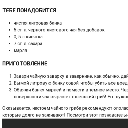
ТЕБЕ ПОНАДОБИТСЯ
чистая литровая банка
5 ст. л. черного листового чая без добавок
0, 5 л кипятка
7 ст. л. сахара
марля
ПРИГОТОВЛЕНИЕ
Завари чайную заварку в заварнике, как обычно, дай
Вымой литровую банку содой, чтобы убить все вре
Обвяжи банку марлей и помести в темное место. Чер
поверхности чая вырастет тоненький гриб! Его нуж
Оказывается, настоем чайного гриба рекомендуют ополаск
которые долго не заживают! Посмотри этот познавательн