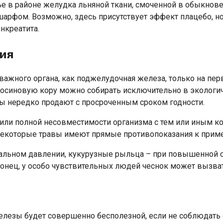
е в районе желудка льняной ткани, смоченной в обыкнов
рфом. Возможно, здесь присутствует эффект плацебо, но 
нкреатита.
ия
 важного органа, как поджелудочная железа, только на пе
 осиновую кору можно собирать исключительно в экологич
ы нередко продают с просроченным сроком годности.
ли полной несовместимости организма с тем или иным ко
некоторые травы имеют прямые противопоказания к прим
ериальном давлении, кукурузные рыльца – при повышенной
онец, у особо чувствительных людей чеснок может вызва
лезы будет совершенно бесполезной, если не соблюдать 