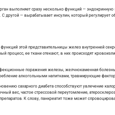
рган выполняет сразу несколько функций — эндокринную и
 С другой — вырабатывает инсулин, который регулирует 
функций этой представительницы желез внутренней секрец
ный процесс, ее ткани отекают, в них происходят кровои
нфекционные поражения железы, желчнокаменная болезнь,
требление алкогольными напитками, травмирующие факто
новению сахарного диабета способствуют увлечение кало
чный вес, частое стрессовой переутомление, атеросклер
репаратов. К слову, панкреатит тоже может спровоцироват