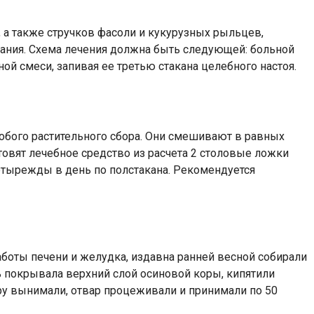
, а также стручков фасоли и кукурузных рыльцев,
ивания. Схема лечения должна быть следующей: больной
й смеси, запивая ее третью стакана целебного настоя.
бого растительного сбора. Они смешивают в равных
отовят лечебное средство из расчета 2 столовые ложки
четырежды в день по полстакана. Рекомендуется
боты печени и желудка, издавна ранней весной собирали
ь покрывала верхний слой осиновой коры, кипятили
кору вынимали, отвар процеживали и принимали по 50