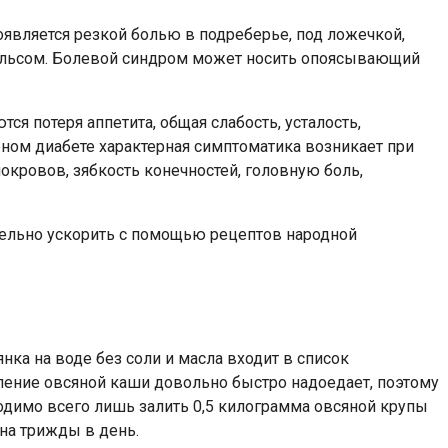
является резкой болью в подреберье, под ложечкой,
пульсом. Болевой синдром может носить опоясывающий
я потеря аппетита, общая слабость, усталость,
рном диабете характерная симптоматика возникает при
кровов, зябкость конечностей, головную боль,
тельно ускорить с помощью рецептов народной
ка на воде без соли и масла входит в список
ление овсяной каши довольно быстро надоедает, поэтому
одимо всего лишь залить 0,5 килограмма овсяной крупы
ана трижды в день.