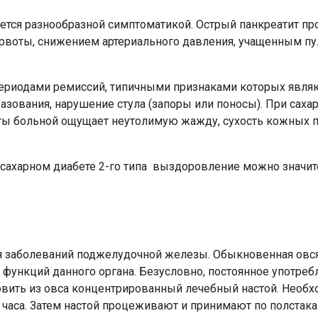
ся разнообразной симптоматикой. Острый панкреатит про
 рвоты, снижением артериального давления, учащенным 
ериодами ремиссий, типичными признаками которых являютс
азования, нарушение стула (запоры или поносы). При саха
ты больной ощущает неутолимую жажду, сухость кожных по
 сахарном диабете 2-го типа выздоровление можно значи
ия заболеваний поджелудочной железы. Обыкновенная овсян
функций данного органа. Безусловно, постоянное употреб
овить из овса концентрированный лечебный настой. Необх
о часа. Затем настой процеживают и принимают по полстак