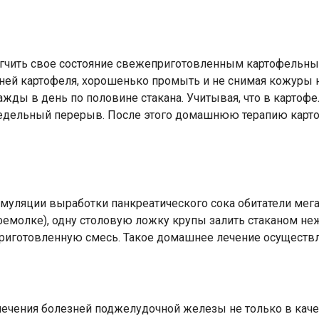
егчить свое состояние свежеприготовленным картофельны
ней картофеля, хорошенько промыть и не снимая кожуры н
жды в день по половине стакана. Учитывая, что в картофе
т недельный перерыв. После этого домашнюю терапию кар
муляции выработки панкреатического сока обитатели мега
фемолке), одну столовую ложку крупы залить стаканом неж
приготовленную смесь. Такое домашнее лечение осуществ
лечения болезней поджелудочной железы не только в кач