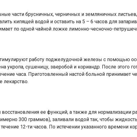
авные части брусничных, черничных и земляничных листьев
алить кипящей водой и оставить на 5 – 6 часов для запар
мает по одной чайной ложке лимонно-чесночно-петрушечно
стимулируют работу поджелудочной железы с помощью осо
на укропа, сушеницу, зверобой и кориандр. После этого г
 течение часа. Приготовленный настой больной принимает 
 лекарство.
восстановления ее функций, а также для нормализации ра
имерно 300 граммов), заливали водой так, чтобы жидкост
в течение 12-ти часов. По истечении указанного времени 