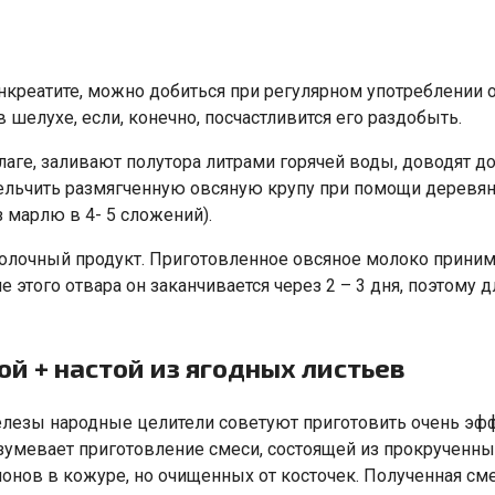
анкреатите, можно добиться при регулярном употреблении
шелухе, если, конечно, посчастливится его раздобыть.
е, заливают полутора литрами горячей воды, доводят до 
ельчить размягченную овсяную крупу при помощи деревянн
з марлю в 4- 5 сложений).
 молочный продукт. Приготовленное овсяное молоко прин
 этого отвара он заканчивается через 2 – 3 дня, поэтому
й + настой из ягодных листьев
лезы народные целители советуют приготовить очень эф
зумевает приготовление смеси, состоящей из прокрученн
онов в кожуре, но очищенных от косточек. Полученная сме