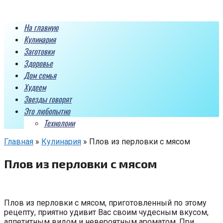
Перейти
к
На главную
контенту
Кулинария
Заготовки
Здоровье
Дом семья
Худеем
Звезды говорят
Это любопытно
Технолоии
Главная
»
Кулинария
»
Плов из перловки с мясом
Плов из перловки с мясом
Плов из перловки с мясом, приготовленный по этому
рецепту, приятно удивит Вас своим чудесным вкусом,
аппетитным видом и невероятным ароматом. При