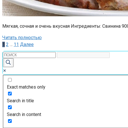
Мягкая, сочная и очень вкусная Ингредиенты: Свинина 900 
Читать полностью
Пагинация
1
2
…
11
Далее
записей
Exact matches only
Search in title
Search in content