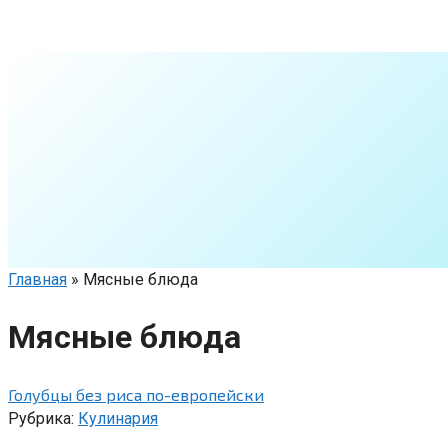
Перейти
к
контенту
Главная
»
Мясные блюда
Мясные блюда
Голубцы без риса по-европейски
Рубрика:
Кулинария