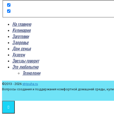
На главную
Кулинария
Заготовки
Здоровье
Дом семья
Худеем
Звезды говорят
Это любопытно
Технолоии
©2013 - 2026
strjpuha.ru
Вопросы создания и поддержания комфортной домашней среды, кулин