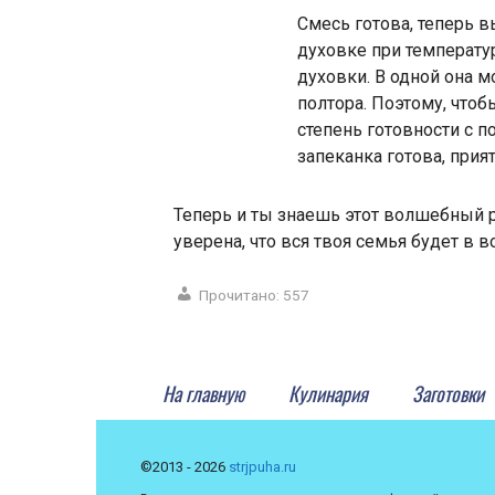
Смесь готова, теперь 
духовке при температу
духовки. В одной она м
полтора. Поэтому, чтоб
степень готовности с 
запеканка готова, прия
Теперь и ты знаешь этот волшебный 
уверена, что вся твоя семья будет в 
Прочитано:
557
На главную
Кулинария
Заготовки
©2013 - 2026
strjpuha.ru