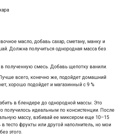
хара
вочное масло, добавь сахар, сметану, манку и
ай. Должна получиться однородная масса без
х в полученную смесь. Добавь щепотку ванили.
 Лучше всего, конечно же, подойдет домашний
 нет, хорошо подойдет и магазинный с 9 %
взбить в блендере до однородной массы. Это
сто получилось идеальным по консистенции. После
еальную массу, взбивай ее миксером еще 10–15
в тесто фрукты или другой наполнитель, но мои
ез этого.