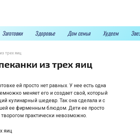
Заготовки
Здоровье
Дом семья
Худеем
Зве
из трех яиц
пеканки из трех яиц
отовке ей просто нет равных. У нее есть одна
немножко меняет его и создает свой, который
ий кулинарный шедевр. Так она сделала и с
вшей ее фирменным блюдом. Дети ее просто
 творогом практически невозможно.