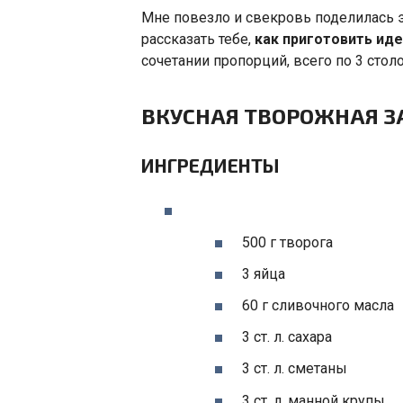
Мне повезло и свекровь поделилась э
рассказать тебе,
как приготовить ид
сочетании пропорций, всего по 3 сто
ВКУСНАЯ ТВОРОЖНАЯ 
ИНГРЕДИЕНТЫ
500 г творога
3 яйца
60 г сливочного масла
3 ст. л. сахара
3 ст. л. сметаны
3 ст. л. манной крупы