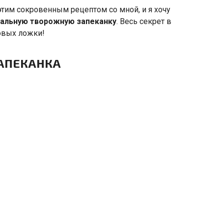
тим сокровенным рецептом со мной, и я хочу
еальную творожную запеканку
. Весь секрет в
ловых ложки!
ЗАПЕКАНКА